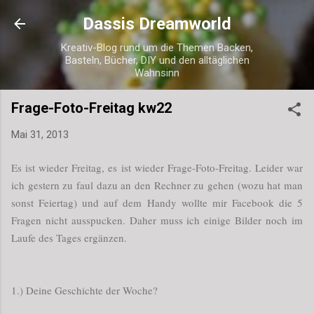
Direkt zum Hauptbereich
Dassis Dreamworld
Kreativ-Blog rund um die Themen Backen,
Basteln, Bücher, DIY und den alltäglichen
Wahnsinn
Frage-Foto-Freitag kw22
Mai 31, 2013
Es ist wieder Freitag, es ist wieder Frage-Foto-Freitag. Leider war
ich gestern zu faul dazu an den Rechner zu gehen (wozu hat man
sonst Feiertag) und auf dem Handy wollte mir Facebook die 5
Fragen nicht ausspucken. Daher muss ich einige Bilder noch im
Laufe des Tages ergänzen.
1.) Deine Geschichte der Woche?