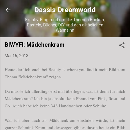
Direkt zum Hauptbereich
Dassis Dreamworld
Kreativ-Blog rund um die Themen Backen,
Basteln, Bücher, DIY und den alltäglichen
Wahnsinn
BIWYFI: Mädchenkram
Mai 16, 2013
Heute darf ich euch bei Beauty is where you find it mein Bild zum
Thema "Mädchenkram" zeigen.
Da musste ich allerdings erst mal überlegen, was ist denn für mich
Mädchenkram? Ich bin ja absolut kein Freund von Pink, Rosa und
Co. Auch habe ich keine 348 Handtaschen oder Schuhe.
Was ich aber auch als Mädchenkram einstufen würde, ist mein
ganzer Schmink-Kram und deswegen gibt es davon heute ein Bild: