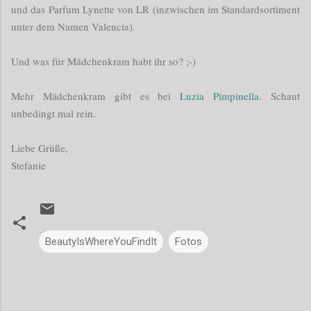
und das Parfum Lynette von LR (inzwischen im Standardsortiment
unter dem Namen Valencia).
Und was für Mädchenkram habt ihr so? ;-)
Mehr Mädchenkram gibt es bei
Luzia Pimpinella
. Schaut
unbedingt mal rein.
Liebe Grüße,
Stefanie
BeautyIsWhereYouFindIt
Fotos
K
o