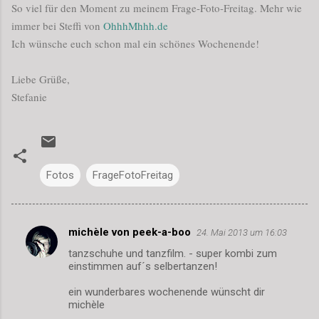
So viel für den Moment zu meinem Frage-Foto-Freitag. Mehr wie
immer bei Steffi von
OhhhMhhh.de
Ich wünsche euch schon mal ein schönes Wochenende!
Liebe Grüße,
Stefanie
Fotos
FrageFotoFreitag
michèle von peek-a-boo
24. Mai 2013 um 16:03
K
tanzschuhe und tanzfilm. - super kombi zum
o
einstimmen auf´s selbertanzen!
m
ein wunderbares wochenende wünscht dir
m
michèle