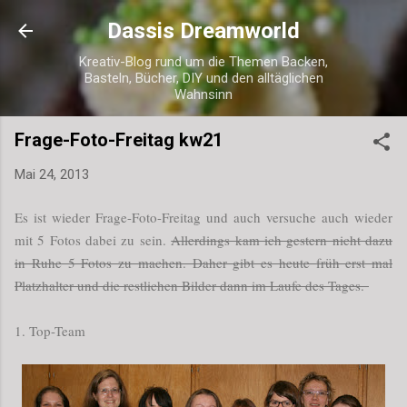
Direkt zum Hauptbereich
Dassis Dreamworld
Kreativ-Blog rund um die Themen Backen,
Basteln, Bücher, DIY und den alltäglichen
Wahnsinn
Frage-Foto-Freitag kw21
Mai 24, 2013
Es ist wieder Frage-Foto-Freitag und auch versuche auch wieder
mit 5 Fotos dabei zu sein.
Allerdings kam ich gestern nicht dazu
in Ruhe 5 Fotos zu machen. Daher gibt es heute früh erst mal
Platzhalter und die restlichen Bilder dann im Laufe des Tages.
1. Top-Team