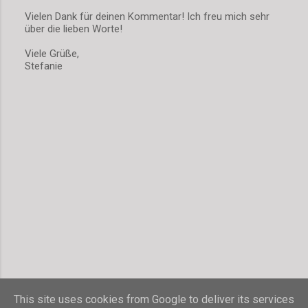
Vielen Dank für deinen Kommentar! Ich freu mich sehr
über die lieben Worte!
K
o
Viele Grüße,
m
Stefanie
m
e
n
t
a
r
v
e
r
ö
f
f
e
n
t
l
i
c
h
This site uses cookies from Google to deliver its services
e