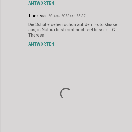
e
ANTWORTEN
n
Theresa
28. Mai 2013 um 15:37
t
Die Schuhe sehen schon auf dem Foto klasse
a
aus, in Natura bestimmt noch viel besser! LG
r
Theresa
e
ANTWORTEN