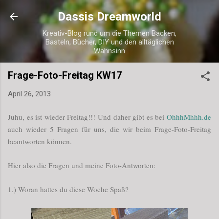
Direkt zum Hauptbereich
Dassis Dreamworld
Kreativ-Blog rund um die Themen Backen,
Basteln, Bücher, DIY und den alltäglichen
Wahnsinn
Frage-Foto-Freitag KW17
April 26, 2013
Juhu, es ist wieder Freitag!!! Und daher gibt es bei
OhhhMhhh.de
auch wieder 5 Fragen für uns, die wir beim Frage-Foto-Freitag
beantworten können.
Hier also die Fragen und meine Foto-Antworten:
1.) Woran hattes du diese Woche Spaß?