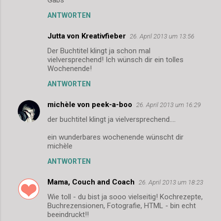
n
ANTWORTEN
t
a
Jutta von Kreativfieber
26. April 2013 um 13:56
r
Der Buchtitel klingt ja schon mal
vielversprechend! Ich wünsch dir ein tolles
e
Wochenende!
ANTWORTEN
michèle von peek-a-boo
26. April 2013 um 16:29
der buchtitel klingt ja vielversprechend....
ein wunderbares wochenende wünscht dir
michèle
ANTWORTEN
Mama, Couch and Coach
26. April 2013 um 18:23
Wie toll - du bist ja sooo vielseitig! Kochrezepte,
Buchrezensionen, Fotografie, HTML - bin echt
beeindruckt!!