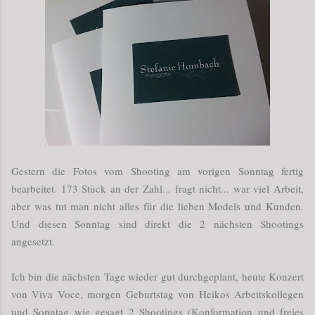
Gestern die Fotos vom Shooting am vorigen Sonntag fertig
bearbeitet. 173 Stück an der Zahl... fragt nicht... war viel Arbeit,
aber was tut man nicht alles für die lieben Models und Kunden.
Und diesen Sonntag sind direkt die 2 nächsten Shootings
angesetzt.
Ich bin die nächsten Tage wieder gut durchgeplant, heute Konzert
von Viva Voce, morgen Geburtstag von Heikos Arbeitskollegen
und Sonntag wie gesagt 2 Shootings (Konformation und freies