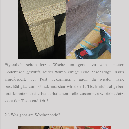
Eigentlich schon letzte Woche um genau zu sein... neuen
Couchtisch gekauft, leider waren einige Teile beschädigt. Ersatz
angefordert, per Post bekommen... auch da wieder Teile
beschädigt... zum Glück mussten wir den 1. Tisch nicht abgeben
und konnten so die best erhaltenen Teile zusammen würfeln. Jetzt
steht der Tisch endlich!!!
2.) Was geht am Wochenende?