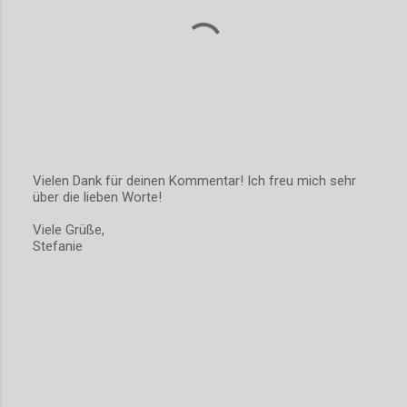
Vielen Dank für deinen Kommentar! Ich freu mich sehr
über die lieben Worte!
K
o
Viele Grüße,
m
Stefanie
m
e
n
t
a
r
v
e
r
ö