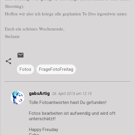
Shooting).
Hoffen wir also ich kriege alle geplanten To Dos irgendwie unter.
Euch ein schönes Wochenende,
Stefanie
Fotos
FrageFotoFreitag
gabsArtig
26. April 2013 um 12:15
K
Tolle Fotoantworten hast Du gefunden!
o
m
Fotos bearbeiten ist aufwendig und wird oft
unterschätzt!
m
Happy Freuday
e
Gabs