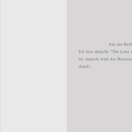
Aus der Reih
Ich lese aktuelle "The Lord 
ist, danach wird das Rezens
drauf)...