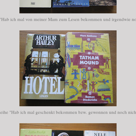
 "Hab ich mal von meiner Mam zum Lesen bekommen und irgendwie noc
Reihe "Hab ich mal geschenkt bekommen bzw. gewonnen und noch nicht