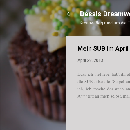
Dassis Dreamw
Kreativ-Blog rund um die 
Mein SUB im April
April 28, 2013
Dass ich viel lese, habt ih
die SUBs also die "Stapel un
ich, ich mache das auch mal.
A***tritt an mich selbst, mal