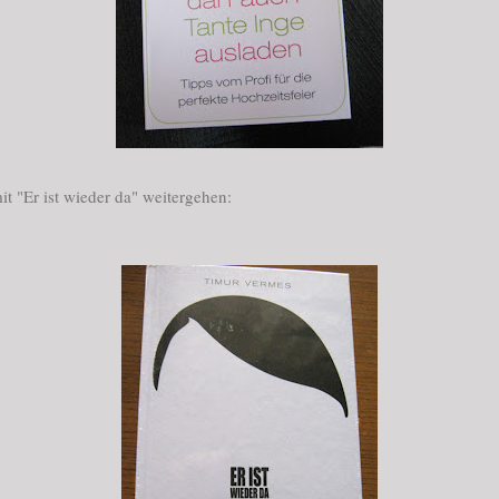
it "Er ist wieder da" weitergehen: