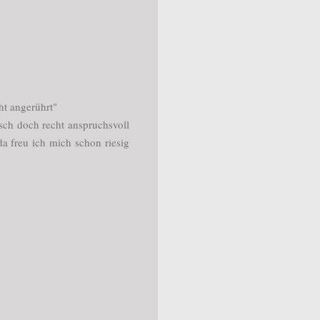
ht angerührt"
isch doch recht anspruchsvoll
a freu ich mich schon riesig