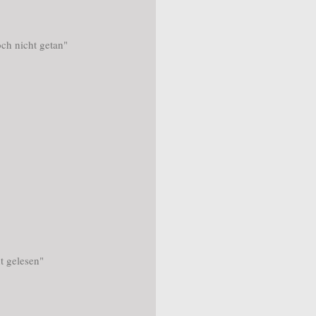
h nicht getan"
 gelesen"