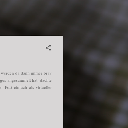
gs werden da dann immer brav
niges angesammelt hat, dachte
r Post einfach als virtueller