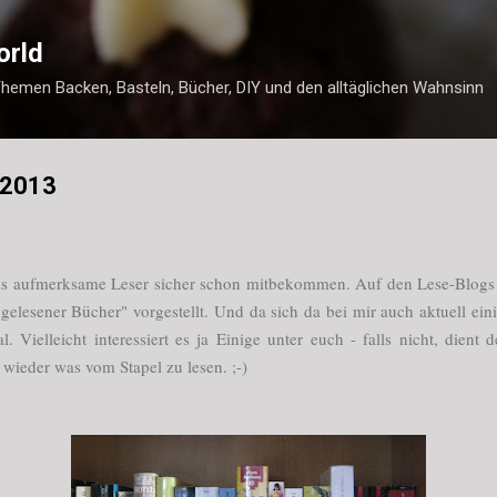
Direkt zum Hauptbereich
orld
Themen Backen, Basteln, Bücher, DIY und den alltäglichen Wahnsinn
 2013
r als aufmerksame Leser sicher schon mitbekommen. Auf den Lese-Blo
gelesener Bücher" vorgestellt. Und da sich da bei mir auch aktuell ei
 Vielleicht interessiert es ja Einige unter euch - falls nicht, dient de
 wieder was vom Stapel zu lesen. ;-)