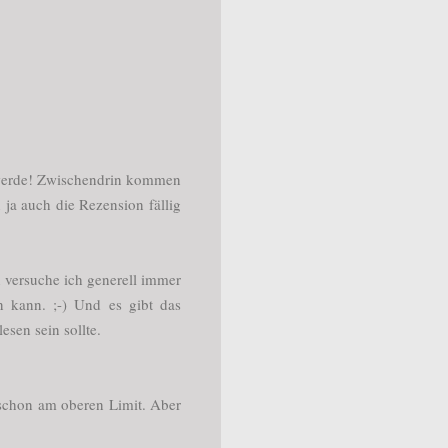
en werde! Zwischendrin kommen
ja auch die Rezension fällig
n versuche ich generell immer
 kann. ;-) Und es gibt das
esen sein sollte.
schon am oberen Limit. Aber