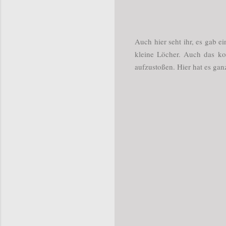
Auch hier seht ihr, es gab e
kleine Löcher. Auch das kom
aufzustoßen. Hier hat es ganz