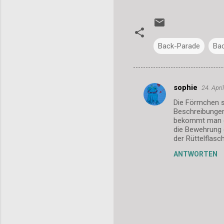
Back-Parade
Ba
sophie
24. Apr
K
Die Förmchen si
o
Beschreibungen 
m
bekommt man ga
die Bewehrung g
m
der Rüttelflasc
e
ANTWORTEN
n
t
a
r
e