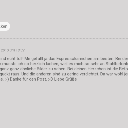
cken
il 2013 um 18:32
nd echt toll! Mir gefällt ja das Espressokännchen am besten. Bei d
musste ich so herzlich lachen, weil es mich so sehr an Stahlbetonba
nz ganz ähnliche Bilder zu sehen. Bei deinen Herzchen ist die Bet
uckt raus. Und die anderen sind zu gering verdichtet. Da war wohl 
he. :-) Danke für den Post. :-D Liebe Grüße