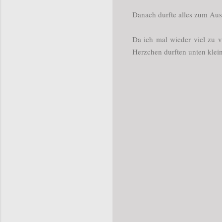
Danach durfte alles zum Au
Da ich mal wieder viel zu v
Herzchen durften unten klein