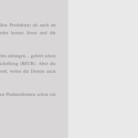
eißen Produkten) als auch im
ieder heraus lösen und die
chts anfangen... gehört schon
 Schriftzug (BEUR). Aber die
orit, wobei die Donuts auch
ren Pralinenformen schon ein