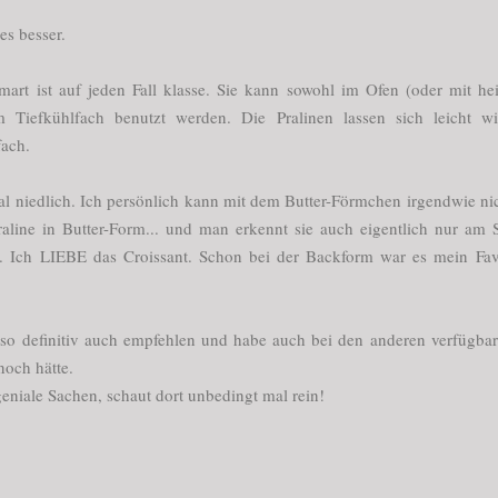
es besser.
mart ist auf jeden Fall klasse. Sie kann sowohl im Ofen (oder mit h
 Tiefkühlfach benutzt werden. Die Pralinen lassen sich leicht w
fach.
otal niedlich. Ich persönlich kann mit dem Butter-Förmchen irgendwie ni
aline in Butter-Form... und man erkennt sie auch eigentlich nur am
. Ich LIEBE das Croissant. Schon bei der Backform war es mein Fav
lso definitiv auch empfehlen und habe auch bei den anderen verfügba
noch hätte.
geniale Sachen, schaut dort unbedingt mal rein!