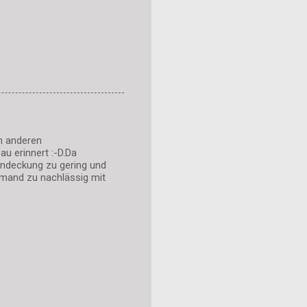
en anderen
u erinnert :-D.Da
ondeckung zu gering und
jemand zu nachlässig mit