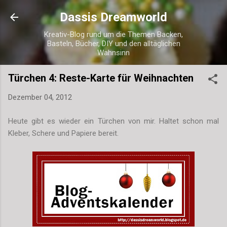
Direkt zum Hauptbereich
Dassis Dreamworld
Kreativ-Blog rund um die Themen Backen,
Basteln, Bücher, DIY und den alltäglichen
Wahnsinn
Türchen 4: Reste-Karte für Weihnachten
Dezember 04, 2012
Heute gibt es wieder ein Türchen von mir. Haltet schon mal
Kleber, Schere und Papiere bereit.