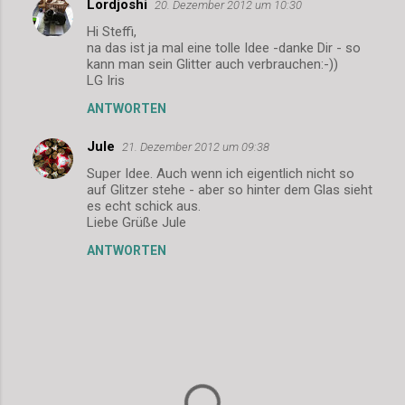
Lordjoshi
e
20. Dezember 2012 um 10:30
n
Hi Steffi,
na das ist ja mal eine tolle Idee -danke Dir - so
t
kann man sein Glitter auch verbrauchen:-))
LG Iris
a
r
ANTWORTEN
e
Jule
21. Dezember 2012 um 09:38
Super Idee. Auch wenn ich eigentlich nicht so
auf Glitzer stehe - aber so hinter dem Glas sieht
es echt schick aus.
Liebe Grüße Jule
ANTWORTEN