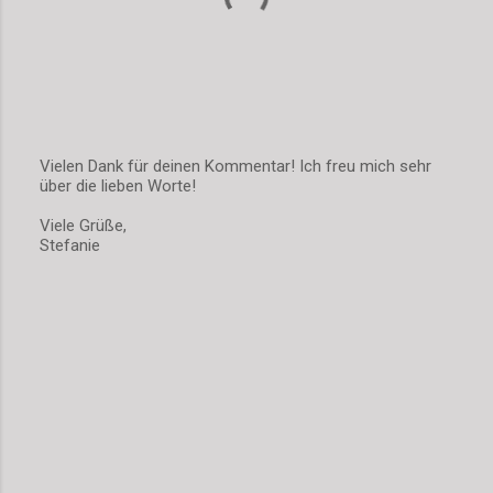
Vielen Dank für deinen Kommentar! Ich freu mich sehr
über die lieben Worte!
K
o
Viele Grüße,
m
Stefanie
m
e
n
t
a
r
v
e
r
ö
f
f
e