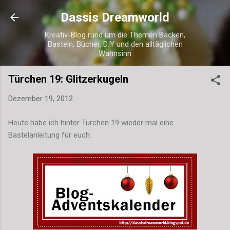
Direkt zum Hauptbereich
Dassis Dreamworld
Kreativ-Blog rund um die Themen Backen,
Basteln, Bücher, DIY und den alltäglichen
Wahnsinn
Türchen 19: Glitzerkugeln
Dezember 19, 2012
Heute habe ich hinter Türchen 19 wieder mal eine
Bastelanleitung für euch.