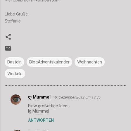
Viel Spaß beim Nachbasteln!
Liebe Grüße,
Stefanie
Basteln
BlogAdventskalender
Weihnachten
Werkeln
ღ Mummel
19. Dezember 2012 um 12:35
K
Einw großartige Idee..
o
lg Mummel
m
ANTWORTEN
m