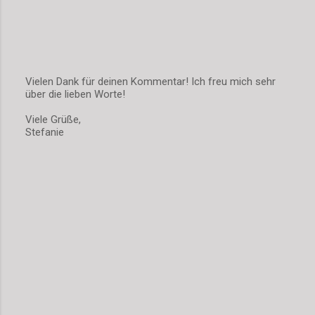
Vielen Dank für deinen Kommentar! Ich freu mich sehr
über die lieben Worte!
K
o
Viele Grüße,
m
Stefanie
m
e
n
t
a
r
v
e
r
ö
f
f
e
n
t