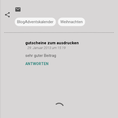
BlogAdventskalender
Weihnachten
gutscheine zum ausdrucken
K
29. Januar 2013 um 15:19
o
sehr guter Beitrag
m
ANTWORTEN
m
e
n
t
a
r
e