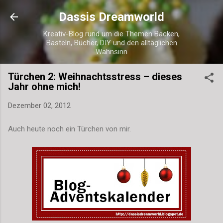
Direkt zum Hauptbereich
Dassis Dreamworld
Kreativ-Blog rund um die Themen Backen,
Basteln, Bücher, DIY und den alltäglichen
Wahnsinn
Türchen 2: Weihnachtsstress – dieses
Jahr ohne mich!
Dezember 02, 2012
Auch heute noch ein Türchen von mir.