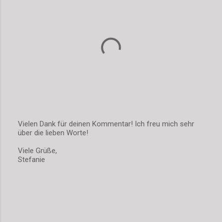
Vielen Dank für deinen Kommentar! Ich freu mich sehr
über die lieben Worte!
K
o
Viele Grüße,
m
Stefanie
m
e
n
t
a
r
v