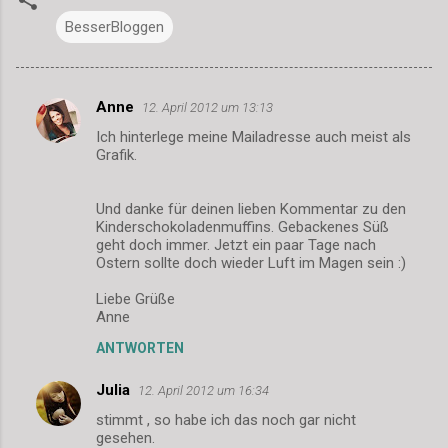
BesserBloggen
Anne
12. April 2012 um 13:13
K
Ich hinterlege meine Mailadresse auch meist als
o
Grafik.
m
m
Und danke für deinen lieben Kommentar zu den
Kinderschokoladenmuffins. Gebackenes Süß
e
geht doch immer. Jetzt ein paar Tage nach
n
Ostern sollte doch wieder Luft im Magen sein :)
t
Liebe Grüße
a
Anne
r
ANTWORTEN
e
Julia
12. April 2012 um 16:34
stimmt , so habe ich das noch gar nicht
gesehen.