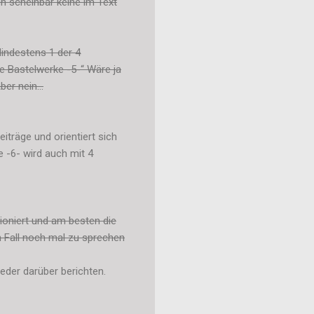
h scheinbar keine im Text
Mindestens 1 der 4
se Bastelwerke -5-“ Wäre ja
er nein...
iträge und orientiert sich
-6- wird auch mit 4
tioniert und am besten die
n Fall noch mal zu sprechen
eder darüber berichten.