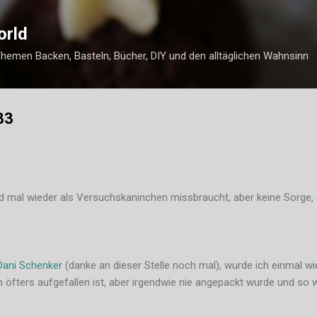
Direkt zum Hauptbereich
orld
Themen Backen, Basteln, Bücher, DIY und den alltäglichen Wahnsinn
33
 mal wieder als Versuchskaninchen missbraucht, aber keine Sorge,
Dani Schenker
(danke an dieser Stelle noch mal), wurde ich einmal w
öfters aufgefallen ist, aber irgendwie nie angepackt wurde und so 