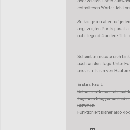
angezeigten Posts auswählt.
enthaltenen Wörter. Ich kan
So kriege ich aber auf jede
angezeigten Posts passt auf
naheliegend 4 andere Teile 
Scheinbar musste sich LinkW
auch an den Tags. Unter F
anderen Teilen von Haufenw
Erstes Fazit:
Schon mal besser als nichts,
Tags aus Blogger und/oder 
kommen.
Funktioniert bisher also do