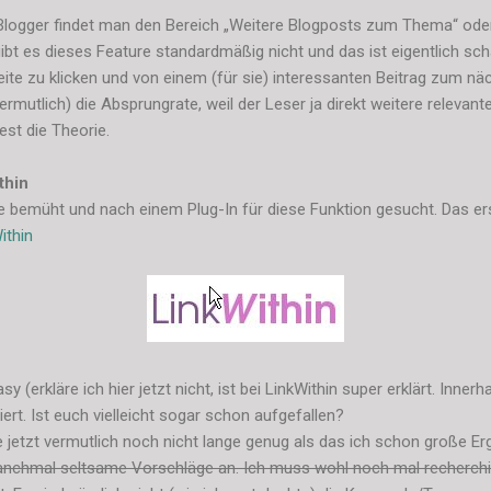
 Blogger findet man den Bereich „Weitere Blogposts zum Thema“ ode
gibt es dieses Feature standardmäßig nicht und das ist eigentlich sch
eite zu klicken und von einem (für sie) interessanten Beitrag zum 
rmutlich) die Absprungrate, weil der Leser ja direkt weitere releva
st die Theorie.
thin
e bemüht und nach einem Plug-In für diese Funktion gesucht. Das e
ithin
sy (erkläre ich hier jetzt nicht, ist bei LinkWithin super erklärt. Inne
liert. Ist euch vielleicht sogar schon aufgefallen?
e jetzt vermutlich noch nicht lange genug als das ich schon große E
anchmal seltsame Vorschläge an. Ich muss wohl noch mal recherchi