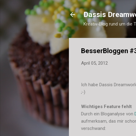
Dassis Dreamw
Kreativ-Blog rund um die 
BesserBloggen #
April 05, 2012
Ich habe Dassis Dreamworld
;-)
Wichtiges Feature fehlt
Durch ein Bloganalyse von
aufmerksam, das mir schon 
verschwand: