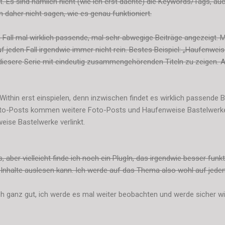
 Es sind nämlich nicht (wie ich erst dachte) die Keywords/Tags, auc
n daher nicht sagen, wie es genau funktioniert.
n Fall mal wirklich passende, mal sehr abwegige Beiträge angezeigt. 
 jeden Fall irgendwie immer nicht rein. Bestes Beispiel: „Haufenwei
diesere Serie mit eindeutig zusammengehörenden Titeln zu zeigen. Ab
ithin erst einspielen, denn inzwischen findet es wirklich passende Be
oto-Posts kommen weitere Foto-Posts und Haufenweise Bastelwerke 
eise Bastelwerke verlinkt.
 aber vielleicht finde ich noch ein PlugIn, das irgendwie besser funk
Inhalte auslesen kann. Ich werde auf das Thema also wohl auf jede
ch ganz gut, ich werde es mal weiter beobachten und werde sicher wi