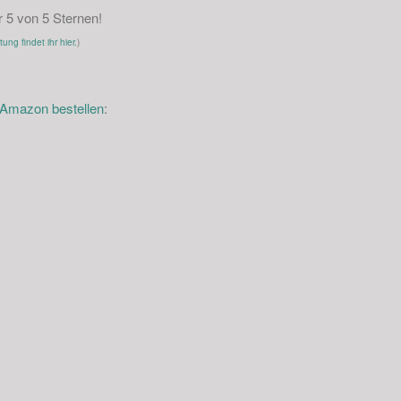
r
5
von 5 Sternen!
ng findet ihr hier.
)
i Amazon bestellen
: