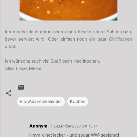
Ich mache dann gerne noch einen Klecks saure Sahne dazu,
bevor serviert wird. Oder einfach noch ein paar Chiliflocken
drauf.
Ich wünsche euch viel Spaß beim Nachkochen.
Alles Liebe, Meike
BlogAdventskalender
Kochen
Anonym
7. Dezember 2013 um 13:14
K
Hmm klingt lecker - und sogar WW-geeignet!