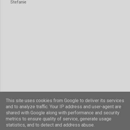
Stefanie
m
e
n
t
a
r
v
e
r
ö
f
f
e
n
t
l
i
c
h
This site uses cookies from Google to deliver its services
e
and to analyze traffic. Your IP address and user-agent are
n
shared with Google along with performance and security
Powered by Blogger
metrics to ensure quality of service, generate usage
statistics, and to detect and address abuse.
© Stefanie Hombach