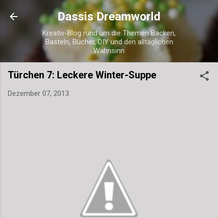
Direkt zum Hauptbereich
Dassis Dreamworld
Kreativ-Blog rund um die Themen Backen,
Basteln, Bücher, DIY und den alltäglichen
Wahnsinn
Türchen 7: Leckere Winter-Suppe
Dezember 07, 2013