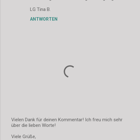
o
m
LG Tina B.
m
ANTWORTEN
e
n
t
a
r
e
Vielen Dank für deinen Kommentar! Ich freu mich sehr
über die lieben Worte!
K
o
Viele Grüße,
m