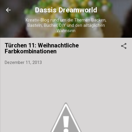
Direkt zum Hauptbereich
Dassis Dreamworld
Kreativ-Blog rund um die Themen Backen,
Basteln, Bücher, DIY und den alltäglichen
Wahnsinn
Türchen 11: Weihnachtliche
Farbkombinationen
Dezember 11, 2013