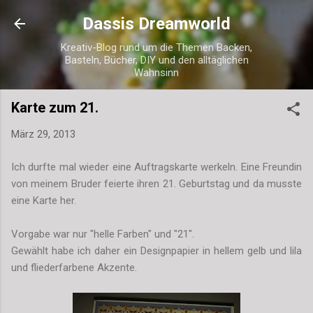
Direkt zum Hauptbereich
Dassis Dreamworld
Kreativ-Blog rund um die Themen Backen,
Basteln, Bücher, DIY und den alltäglichen
Wahnsinn
Karte zum 21.
März 29, 2013
Ich durfte mal wieder eine Auftragskarte werkeln. Eine Freundin
von meinem Bruder feierte ihren 21. Geburtstag und da musste
eine Karte her.
Vorgabe war nur "helle Farben" und "21".
Gewählt habe ich daher ein Designpapier in hellem gelb und lila
und fliederfarbene Akzente.