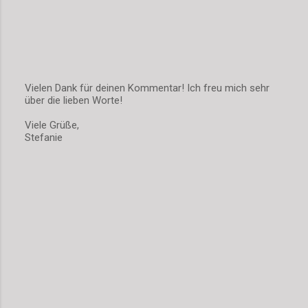
Vielen Dank für deinen Kommentar! Ich freu mich sehr
über die lieben Worte!
K
o
Viele Grüße,
m
Stefanie
m
e
n
t
a
r
v
e
r
ö
f
f
e
n