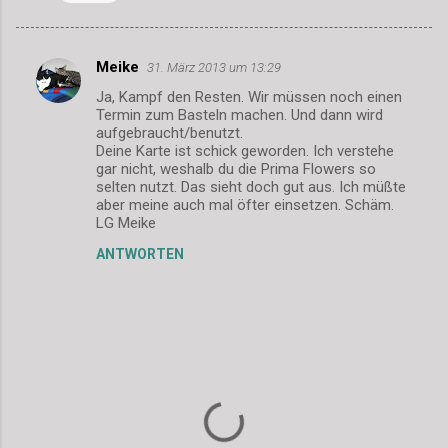
Meike
31. März 2013 um 13:29
K
Ja, Kampf den Resten. Wir müssen noch einen
o
Termin zum Basteln machen. Und dann wird
m
aufgebraucht/benutzt.
Deine Karte ist schick geworden. Ich verstehe
m
gar nicht, weshalb du die Prima Flowers so
selten nutzt. Das sieht doch gut aus. Ich müßte
e
aber meine auch mal öfter einsetzen. Schäm.
n
LG Meike
t
ANTWORTEN
a
r
e