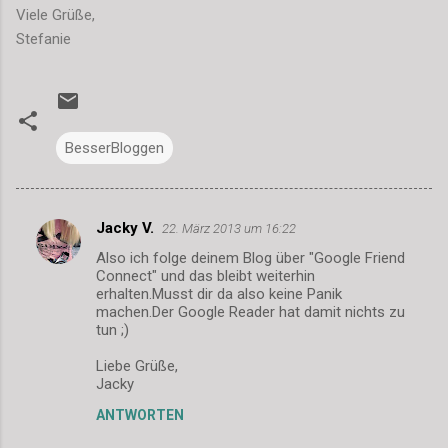
Viele Grüße,
Stefanie
BesserBloggen
Jacky V.
22. März 2013 um 16:22
K
Also ich folge deinem Blog über "Google Friend
o
Connect" und das bleibt weiterhin
m
erhalten.Musst dir da also keine Panik
machen.Der Google Reader hat damit nichts zu
m
tun ;)
e
Liebe Grüße,
n
Jacky
t
ANTWORTEN
a