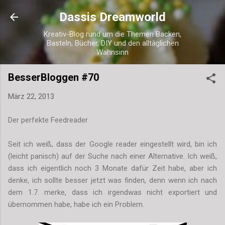
Direkt zum Hauptbereich
Dassis Dreamworld
Kreativ-Blog rund um die Themen Backen,
Basteln, Bücher, DIY und den alltäglichen
Wahnsinn
BesserBloggen #70
März 22, 2013
Der perfekte Feedreader
Seit ich weiß, dass der Google reader eingestellt wird, bin ich
(leicht panisch) auf der Suche nach einer Alternative. Ich weiß,
dass ich eigentlich noch 3 Monate dafür Zeit habe, aber ich
denke, ich sollte besser jetzt was finden, denn wenn ich nach
dem 1.7. merke, dass ich irgendwas nicht exportiert und
übernommen habe, habe ich ein Problem.