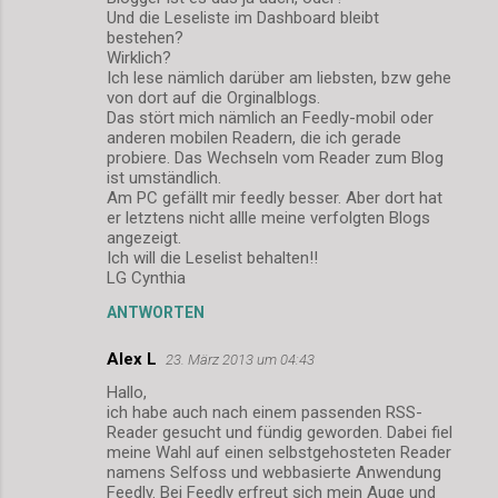
Und die Leseliste im Dashboard bleibt
bestehen?
Wirklich?
Ich lese nämlich darüber am liebsten, bzw gehe
von dort auf die Orginalblogs.
Das stört mich nämlich an Feedly-mobil oder
anderen mobilen Readern, die ich gerade
probiere. Das Wechseln vom Reader zum Blog
ist umständlich.
Am PC gefällt mir feedly besser. Aber dort hat
er letztens nicht allle meine verfolgten Blogs
angezeigt.
Ich will die Leselist behalten!!
LG Cynthia
ANTWORTEN
Alex L
23. März 2013 um 04:43
Hallo,
ich habe auch nach einem passenden RSS-
Reader gesucht und fündig geworden. Dabei fiel
meine Wahl auf einen selbstgehosteten Reader
namens Selfoss und webbasierte Anwendung
Feedly. Bei Feedly erfreut sich mein Auge und