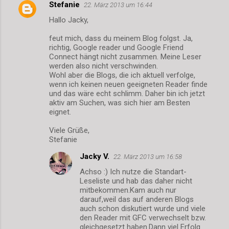
Stefanie
22. März 2013 um 16:44
r
Hallo Jacky,
e
feut mich, dass du meinem Blog folgst. Ja,
richtig, Google reader und Google Friend
Connect hängt nicht zusammen. Meine Leser
werden also nicht verschwinden.
Wohl aber die Blogs, die ich aktuell verfolge,
wenn ich keinen neuen geeigneten Reader finde
und das wäre echt schlimm. Daher bin ich jetzt
aktiv am Suchen, was sich hier am Besten
eignet.
Viele Grüße,
Stefanie
Jacky V.
22. März 2013 um 16:58
Achso :) Ich nutze die Standart-
Leseliste und hab das daher nicht
mitbekommen.Kam auch nur
darauf,weil das auf anderen Blogs
auch schon diskutiert wurde und viele
den Reader mit GFC verwechselt bzw.
gleichgesetzt haben.Dann viel Erfolg