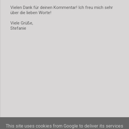
Vielen Dank für deinen Kommentar! Ich freu mich sehr
über die lieben Worte!
K
o
Viele Grüße,
m
Stefanie
m
e
n
t
a
r
v
e
r
ö
f
f
e
n
t
l
i
c
h
This site uses cookies from Google to deliver its services
e