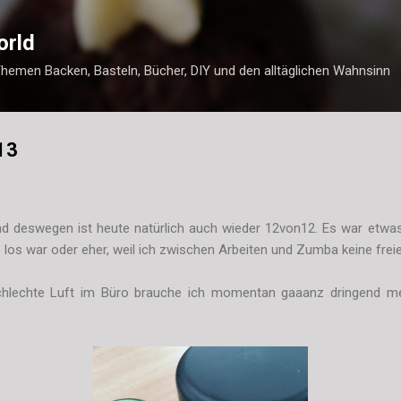
Direkt zum Hauptbereich
orld
Themen Backen, Basteln, Bücher, DIY und den alltäglichen Wahnsinn
13
und deswegen ist heute natürlich auch wieder 12von12. Es war etwa
 los war oder eher, weil ich zwischen Arbeiten und Zumba keine frei
schlechte Luft im Büro brauche ich momentan gaaanz dringend m