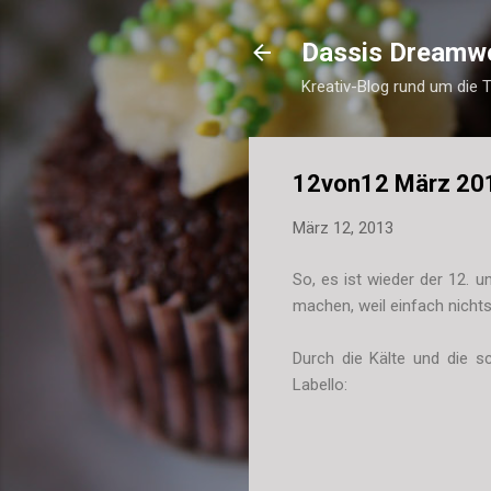
Dassis Dreamw
Kreativ-Blog rund um die 
12von12 März 20
März 12, 2013
So, es ist wieder der 12. 
machen, weil einfach nichts
Durch die Kälte und die 
Labello: