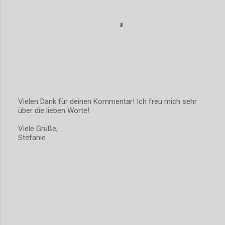
Vielen Dank für deinen Kommentar! Ich freu mich sehr
über die lieben Worte!
K
o
Viele Grüße,
m
Stefanie
m
e
n
t
a
r
v
e
r
ö