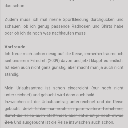
das schon.
Zudem muss ich mal meine Sportkleidung durchgucken und
schauen, ob ich genug passende Radhosen und Shirts habe
oder ob ich da noch was nachkaufen muss.
Vorfreude:
Ich freue mich schon riesig auf die Reise, immerhin träume ich
seit unserem Filmdreh (2009) davon und jetzt klappt es endlich.
Ist eben auch nicht ganz günstig, aber macht man ja auch nicht
ständig.
Mein Urlaubsantrag ist schon eingereicht (nur noch nicht
unterzeichnet) und gebucht wird dann auch bald.
Inzwischen ist der Urlaubsantrag unterzeichnet und die Reise
gebucht.
Jetzt fehlen nur noch ein paar weitere Teilnehmer,
damit die Reise auch stattfindet, aber dafür ist ja noch etwas
Zeit.
Und ausgebucht ist die Reise inzwischen auch schon.