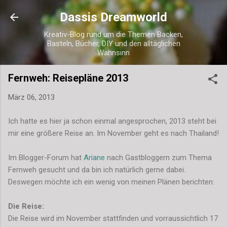
Direkt zum Hauptbereich
Dassis Dreamworld
Kreativ-Blog rund um die Themen Backen,
Basteln, Bücher, DIY und den alltäglichen
Wahnsinn
Fernweh: Reisepläne 2013
März 06, 2013
Ich hatte es hier ja schon einmal angesprochen, 2013 steht bei
mir eine größere Reise an. Im November geht es nach Thailand!
Im Blogger-Forum hat
Ariane
nach Gastbloggern zum Thema
Fernweh gesucht und da bin ich natürlich gerne dabei.
Deswegen möchte ich ein wenig von meinen Plänen berichten:
Die Reise:
Die Reise wird im November stattfinden und vorraussichtlich 17