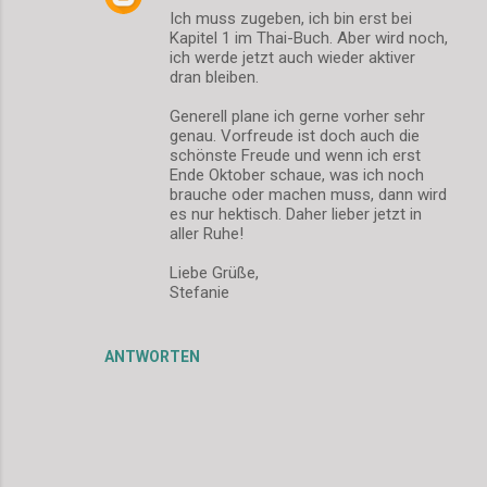
Ich muss zugeben, ich bin erst bei
n
Kapitel 1 im Thai-Buch. Aber wird noch,
t
ich werde jetzt auch wieder aktiver
dran bleiben.
a
r
Generell plane ich gerne vorher sehr
genau. Vorfreude ist doch auch die
e
schönste Freude und wenn ich erst
Ende Oktober schaue, was ich noch
brauche oder machen muss, dann wird
es nur hektisch. Daher lieber jetzt in
aller Ruhe!
Liebe Grüße,
Stefanie
ANTWORTEN