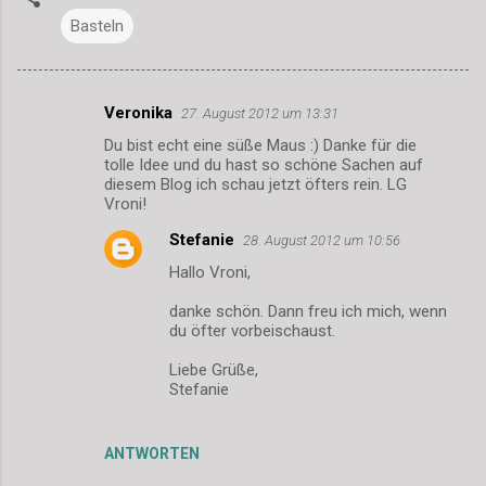
Basteln
Veronika
27. August 2012 um 13:31
K
Du bist echt eine süße Maus :) Danke für die
o
tolle Idee und du hast so schöne Sachen auf
m
diesem Blog ich schau jetzt öfters rein. LG
Vroni!
m
Stefanie
28. August 2012 um 10:56
e
Hallo Vroni,
n
t
danke schön. Dann freu ich mich, wenn
du öfter vorbeischaust.
a
r
Liebe Grüße,
Stefanie
e
ANTWORTEN