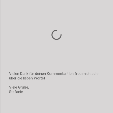
Vielen Dank für deinen Kommentar! Ich freu mich sehr
über die lieben Worte!
K
o
Viele Grüße,
m
Stefanie
m
e
n
t
a