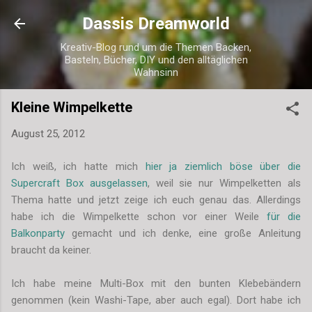
Direkt zum Hauptbereich
Dassis Dreamworld
Kreativ-Blog rund um die Themen Backen,
Basteln, Bücher, DIY und den alltäglichen
Wahnsinn
Kleine Wimpelkette
August 25, 2012
Ich weiß, ich hatte mich
hier ja ziemlich böse über die
Supercraft Box ausgelassen
, weil sie nur Wimpelketten als
Thema hatte und jetzt zeige ich euch genau das. Allerdings
habe ich die Wimpelkette schon vor einer Weile
für die
Balkonparty
gemacht und ich denke, eine große Anleitung
braucht da keiner.
Ich habe meine Multi-Box mit den bunten Klebebändern
genommen (kein Washi-Tape, aber auch egal). Dort habe ich