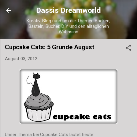
Direkt zum Hauptbereich
Dassis Dreamworld
Kreativ-Blog rund um die Themen Backen,
Basteln, Bücher, DIY und den alltäglichen
Wahnsinn
Cupcake Cats: 5 Gründe August
August 03, 2012
Unser Thema bei Cupcake Cats lautet heute: