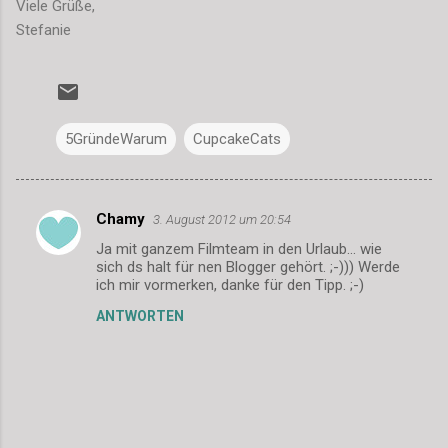
Viele Grüße,
Stefanie
5GründeWarum
CupcakeCats
Chamy
3. August 2012 um 20:54
K
Ja mit ganzem Filmteam in den Urlaub... wie
o
sich ds halt für nen Blogger gehört. ;-))) Werde
m
ich mir vormerken, danke für den Tipp. ;-)
m
ANTWORTEN
e
n
t
a