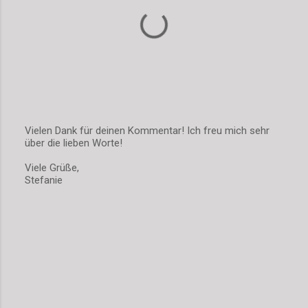
r
e
Vielen Dank für deinen Kommentar! Ich freu mich sehr
über die lieben Worte!
K
o
Viele Grüße,
m
Stefanie
m
e
n
t
a
r
v
e
r
ö
f