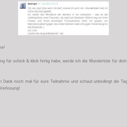
ne!
ung für schick & klick fertig habe, werde ich die Wundertüte für di
en Dank noch mal für eure Teilnahme und schaut unbedingt die Tag
 Verlosung!