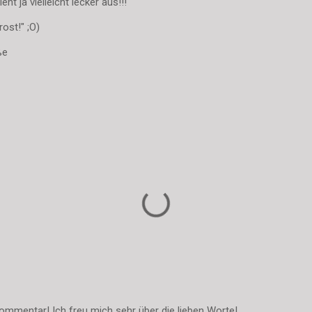
ht ja vielleicht lecker aus!!!
ost!" ;O)
ße
ommentar! Ich freu mich sehr über die lieben Worte!