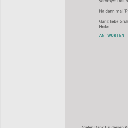
m
yammy!!! Das sie
m
Na dann mal "Pr
e
Ganz liebe Grü
n
Heike
t
ANTWORTEN
a
r
e
Vielen Dank für deinen K