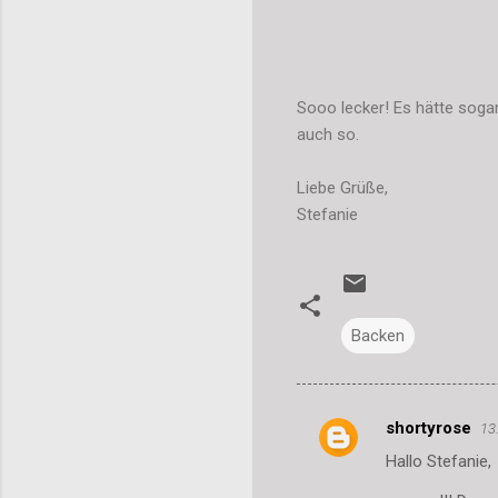
Sooo lecker! Es hätte sogar
auch so.
Liebe Grüße,
Stefanie
Backen
shortyrose
13
K
Hallo Stefanie,
o