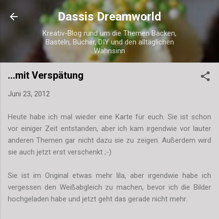
Direkt zum Hauptbereich
Dassis Dreamworld
Kreativ-Blog rund um die Themen Backen,
Basteln, Bücher, DIY und den alltäglichen
Wahnsinn
...mit Verspätung
Juni 23, 2012
Heute habe ich mal wieder eine Karte für euch. Sie ist schon
vor einiger Zeit entstanden, aber ich kam irgendwie vor lauter
anderen Themen gar nicht dazu sie zu zeigen. Außerdem wird
sie auch jetzt erst verschenkt ;-)
Sie ist im Original etwas mehr lila, aber irgendwie habe ich
vergessen den Weißabgleich zu machen, bevor ich die Bilder
hochgeladen habe und jetzt geht das gerade nicht mehr.