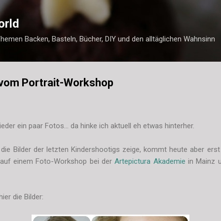
Direkt zum Hauptbereich
orld
Themen Backen, Basteln, Bücher, DIY und den alltäglichen Wahnsinn
r vom Portrait-Workshop
der ein paar Fotos... da hinke ich aktuell eh etwas hinterher.
ie Bilder der letzten Kindershootigs zeige, kommt heute aber erst
2 auf einem Foto-Workshop bei der
Artepictura Akademie
in Mainz u
ier die Bilder: