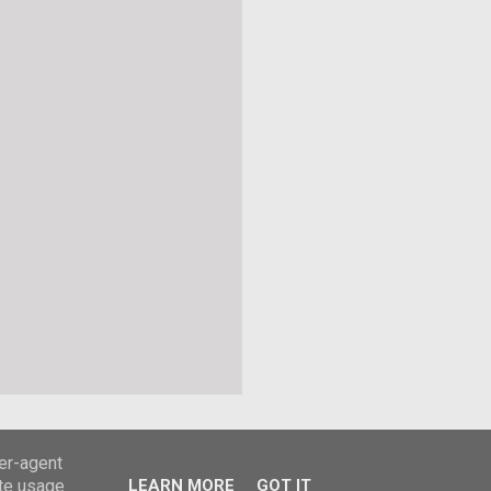
ser-agent
ate usage
LEARN MORE
GOT IT