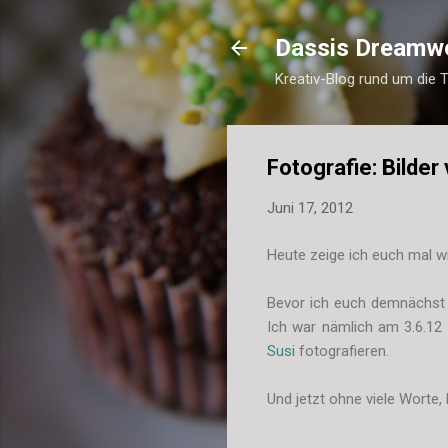
Dassis Dreamw
Kreativ-Blog rund um die 
Fotografie: Bilde
Juni 17, 2012
Heute zeige ich euch mal wie
Bevor ich euch demnächst d
Ich war nämlich am 3.6.1
Susi
fotografieren.
Und jetzt ohne viele Worte, h