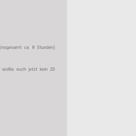
(insgesamt ca. 8 Stunden)
h wollte euch jetzt kein 20