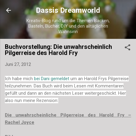
Direkt zum Hauptbereich
Dassis Dreamworld
Kreativ-Blog rund um die Themen Backen,
Basteln, Bücher, DIY und den alltäglichen
Wahnsinn
Buchvorstellung: Die unwahrscheinlich
Pilgerreise des Harold Fry
Juni 27, 2012
Ich habe mich
bei Dani gemeldet
um an Harold Frys Pilgerreise
teilzunehmen. Das Buch wird beim Lesen mit Kommentaren
gefüllt und dann an den
nächsten
Leser weitergeschickt. Hier
also nun meine Rezension:
Die unwahrscheinliche Pilgerreise des Harold Fry –
Rachel Joyce