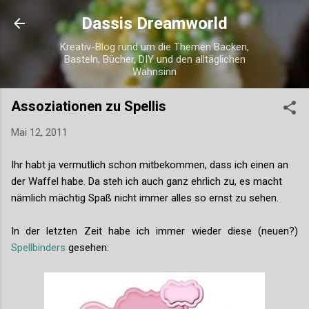
Direkt zum Hauptbereich
Dassis Dreamworld
Kreativ-Blog rund um die Themen Backen,
Basteln, Bücher, DIY und den alltäglichen
Wahnsinn
Assoziationen zu Spellis
Mai 12, 2011
Ihr habt ja vermutlich schon mitbekommen, dass ich einen an
der Waffel habe. Da steh ich auch ganz ehrlich zu, es macht
nämlich mächtig Spaß nicht immer alles so ernst zu sehen.
In der letzten Zeit habe ich immer wieder diese (neuen?)
Spellbinders
gesehen: