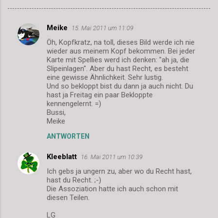
Meike
15. Mai 2011 um 11:09
K
Öh, Kopfkratz, na toll, dieses Bild werde ich nie
o
wieder aus meinem Kopf bekommen. Bei jeder
m
Karte mit Spellies werd ich denken: "ah ja, die
Slipeinlagen". Aber du hast Recht, es besteht
m
eine gewisse Ähnlichkeit. Sehr lustig.
Und so bekloppt bist du dann ja auch nicht. Du
e
hast ja Freitag ein paar Bekloppte
n
kennengelernt. =)
Bussi,
t
Meike
a
ANTWORTEN
r
e
Kleeblatt
16. Mai 2011 um 10:39
Ich gebs ja ungern zu, aber wo du Recht hast,
hast du Recht. ;-)
Die Assoziation hatte ich auch schon mit
diesen Teilen.
LG