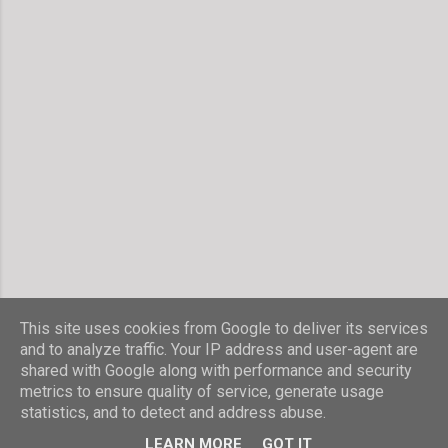
e
n
t
a
r
v
e
r
ö
f
f
e
n
t
l
i
c
h
This site uses cookies from Google to deliver its services
e
and to analyze traffic. Your IP address and user-agent are
n
shared with Google along with performance and security
Powered by Blogger
metrics to ensure quality of service, generate usage
statistics, and to detect and address abuse.
© Stefanie Hombach
LEARN MORE
GOT IT