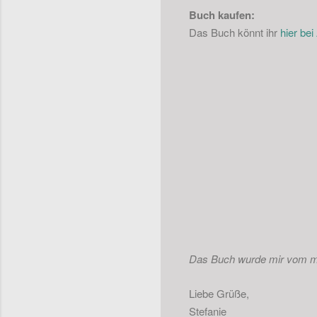
Buch kaufen:
Das Buch könnt ihr
hier be
Das Buch wurde mi
r vom m
Liebe Grüße,
Stefanie