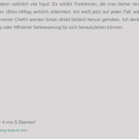
ann natürlich viel Input. Es erklärt Funktionen, die man bisher ni
n (Büro-)Alltag wirklich erleichtert. Ich weiß jetzt auf jeden Fall, w
meiner Chefin werden fortan direkt farblich hervor gehoben. Ich den
p oder hilfreiche Verbesserung für sich herausziehen können.
r
4
von 5 Sternen!
ng findet ihr hier.
)