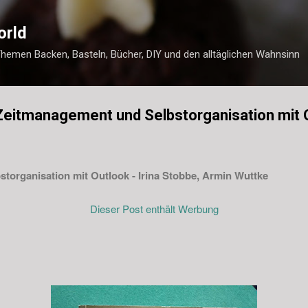
Direkt zum Hauptbereich
orld
Themen Backen, Basteln, Bücher, DIY und den alltäglichen Wahnsinn
Zeitmanagement und Selbstorganisation mit 
torganisation mit Outlook - Irina Stobbe, Armin Wuttke
Dieser Post enthält Werbung