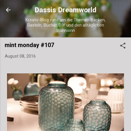
Direkt zum Hauptbereich
Dassis Dreamworld
Kreativ-Blog rund um die Themen Backen,
Basteln, Bücher, DIY und den alltäglichen
Wahnsinn
mint monday #107
August 08, 2016