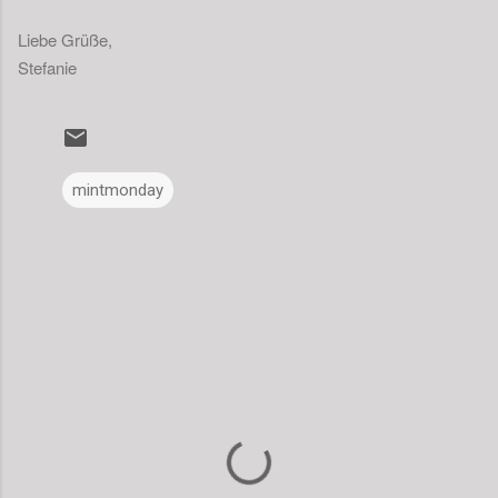
Liebe Grüße,
Stefanie
mintmonday
K
o
m
m
e
n
t
a
r