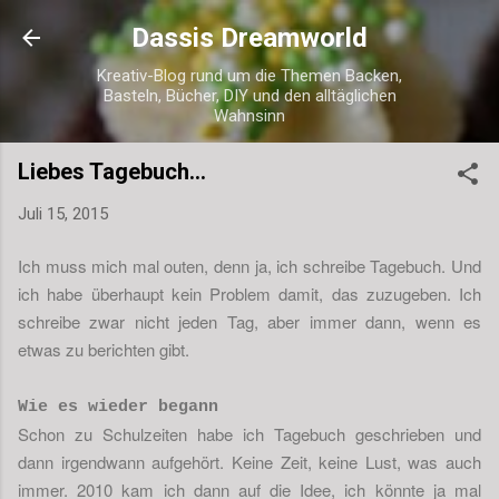
Direkt zum Hauptbereich
Dassis Dreamworld
Kreativ-Blog rund um die Themen Backen,
Basteln, Bücher, DIY und den alltäglichen
Wahnsinn
Liebes Tagebuch...
Juli 15, 2015
Ich muss mich mal outen, denn ja, ich schreibe Tagebuch. Und
ich habe überhaupt kein Problem damit, das zuzugeben. Ich
schreibe zwar nicht jeden Tag, aber immer dann, wenn es
etwas zu berichten gibt.
Wie es wieder begann
Schon zu Schulzeiten habe ich Tagebuch geschrieben und
dann irgendwann aufgehört. Keine Zeit, keine Lust, was auch
immer. 2010 kam ich dann auf die Idee, ich könnte ja mal