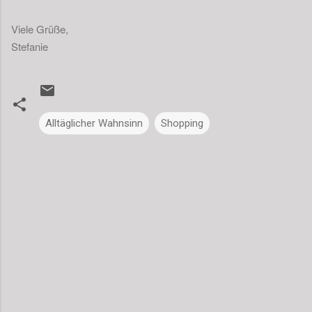
Viele Grüße,
Stefanie
Alltäglicher Wahnsinn
Shopping
K
o
m
m
e
n
t
a