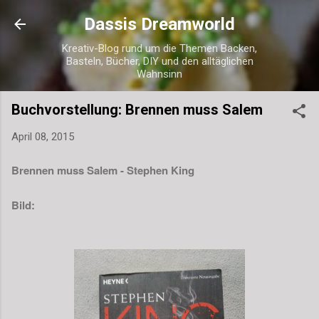
Direkt zum Hauptbereich
Dassis Dreamworld
Kreativ-Blog rund um die Themen Backen,
Basteln, Bücher, DIY und den alltäglichen
Wahnsinn
Buchvorstellung: Brennen muss Salem
April 08, 2015
Brennen muss Salem - Stephen King
Bild: