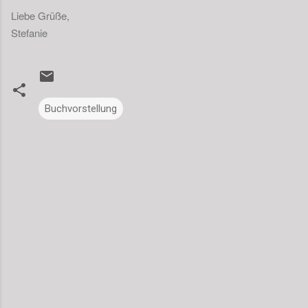
Liebe Grüße,
Stefanie
Buchvorstellung
K
o
m
m
e
n
t
a
r