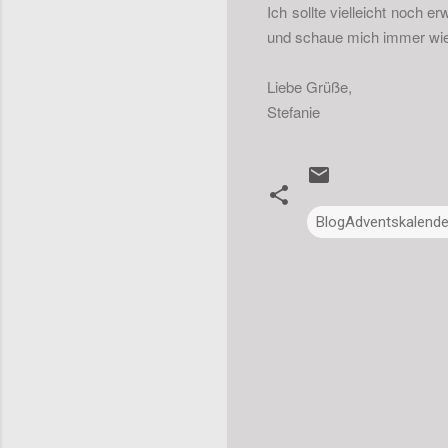
Ich sollte vielleicht noch e
und schaue mich immer wie
Liebe Grüße,
Stefanie
BlogAdventskalende
K
o
m
m
e
n
t