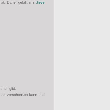
at. Daher gefällt mir
diese
achen gibt.
hönes verschenken kann und