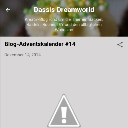
Direkt zum Hauptbereich
Dassis Dreamworld
Kreativ-Blog rund um die Themen Backen,
Basteln, Bücher, DIY und den alltäglichen
Wahnsinn
Blog-Adventskalender #14
Dezember 14, 2014