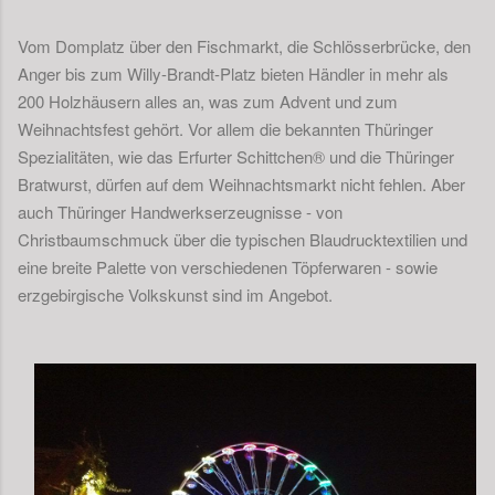
Vom Domplatz über den Fischmarkt, die Schlösserbrücke, den
Anger bis zum Willy-Brandt-Platz bieten Händler in mehr als
200 Holzhäusern alles an, was zum Advent und zum
Weihnachtsfest gehört. Vor allem die bekannten Thüringer
Spezialitäten, wie das Erfurter Schittchen® und die Thüringer
Bratwurst, dürfen auf dem Weihnachtsmarkt nicht fehlen. Aber
auch Thüringer Handwerkserzeugnisse - von
Christbaumschmuck über die typischen Blaudrucktextilien und
eine breite Palette von verschiedenen Töpferwaren - sowie
erzgebirgische Volkskunst sind im Angebot.