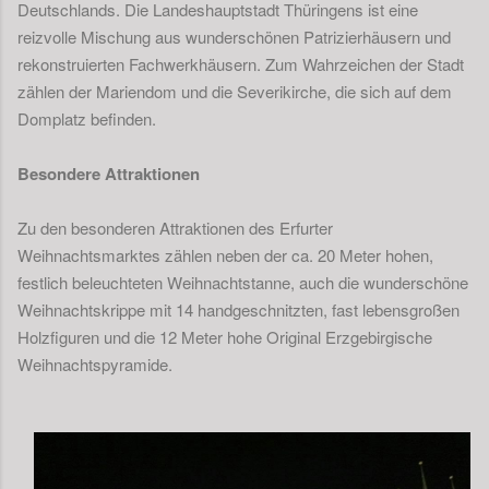
Deutschlands. Die Landeshauptstadt Thüringens ist eine
reizvolle Mischung aus wunderschönen Patrizierhäusern und
rekonstruierten Fachwerkhäusern. Zum Wahrzeichen der Stadt
zählen der Mariendom und die Severikirche, die sich auf dem
Domplatz befinden.
Besondere Attraktionen
Zu den besonderen Attraktionen des Erfurter
Weihnachtsmarktes zählen neben der ca. 20 Meter hohen,
festlich beleuchteten Weihnachtstanne, auch die wunderschöne
Weihnachtskrippe mit 14 handgeschnitzten, fast lebensgroßen
Holzfiguren und die 12 Meter hohe Original Erzgebirgische
Weihnachtspyramide.