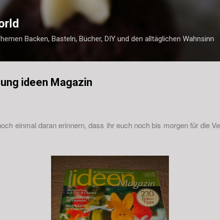
Direkt zum Hauptbereich
orld
Themen Backen, Basteln, Bücher, DIY und den alltäglichen Wahnsinn
sung ideen Magazin
 noch einmal daran erinnern, dass ihr euch noch bis morgen für die