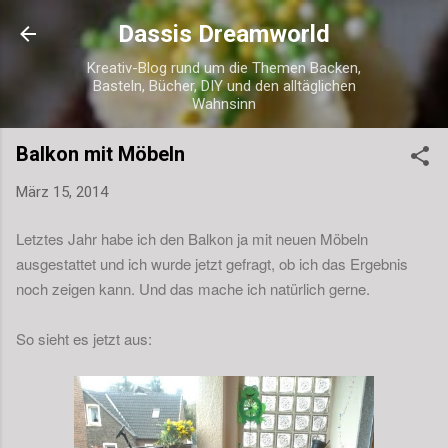
Direkt zum Hauptbereich
Dassis Dreamworld
Kreativ-Blog rund um die Themen Backen,
Basteln, Bücher, DIY und den alltäglichen
Wahnsinn
Balkon mit Möbeln
März 15, 2014
Letztes Jahr habe ich den Balkon ja mit neuen Möbeln
ausgestattet und ich wurde jetzt gefragt, ob ich das Ergebnis
noch zeigen kann. Und das mache ich natürlich gerne.
So sieht es jetzt aus: