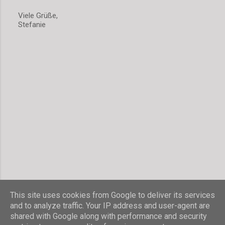
o
Viele Grüße,
m
Stefanie
m
e
n
t
a
r
v
e
r
ö
f
f
e
n
t
l
i
c
h
This site uses cookies from Google to deliver its services
e
and to analyze traffic. Your IP address and user-agent are
n
shared with Google along with performance and security
Powered by Blogger