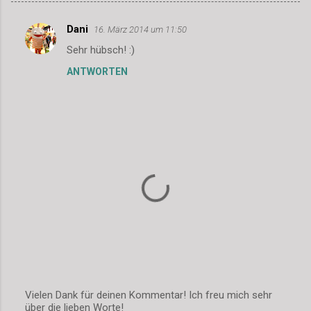
Dani
16. März 2014 um 11:50
K
Sehr hübsch! :)
o
ANTWORTEN
m
m
e
n
t
a
r
e
Vielen Dank für deinen Kommentar! Ich freu mich sehr
über die lieben Worte!
K