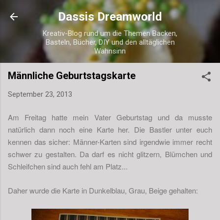
Direkt zum Hauptbereich
Dassis Dreamworld
Kreativ-Blog rund um die Themen Backen,
Basteln, Bücher, DIY und den alltäglichen
Wahnsinn
Männliche Geburtstagskarte
September 23, 2013
Am Freitag hatte mein Vater Geburtstag und da musste
natürlich dann noch eine Karte her. Die Bastler unter euch
kennen das sicher: Männer-Karten sind irgendwie immer recht
schwer zu gestalten. Da darf es nicht glitzern, Blümchen und
Schleifchen sind auch fehl am Platz...
Daher wurde die Karte in Dunkelblau, Grau, Beige gehalten: