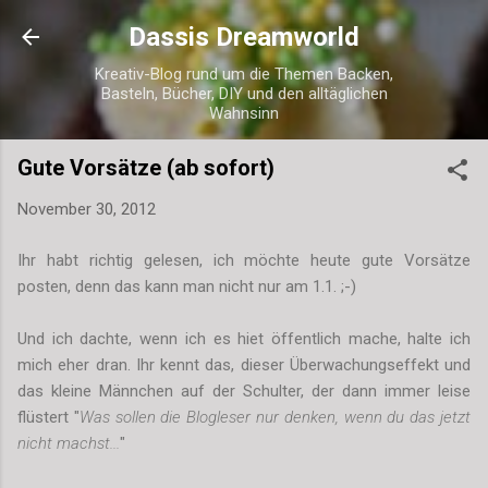
Direkt zum Hauptbereich
Dassis Dreamworld
Kreativ-Blog rund um die Themen Backen,
Basteln, Bücher, DIY und den alltäglichen
Wahnsinn
Gute Vorsätze (ab sofort)
November 30, 2012
Ihr habt richtig gelesen, ich möchte heute gute Vorsätze
posten, denn das kann man nicht nur am 1.1. ;-)
Und ich dachte, wenn ich es hiet öffentlich mache, halte ich
mich eher dran. Ihr kennt das, dieser Überwachungseffekt und
das kleine Männchen auf der Schulter, der dann immer leise
flüstert "
Was sollen die Blogleser nur denken, wenn du das jetzt
nicht machst...
"