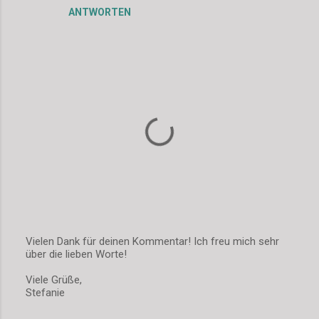
m
ANTWORTEN
m
e
n
t
a
r
e
Vielen Dank für deinen Kommentar! Ich freu mich sehr
über die lieben Worte!
K
o
Viele Grüße,
m
Stefanie
m
e