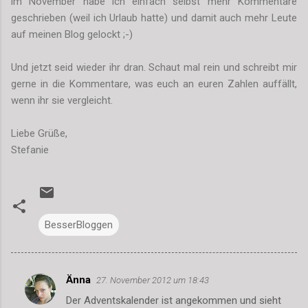
im November habe ich einfach selbst mehr Kommentare
geschrieben (weil ich Urlaub hatte) und damit auch mehr Leute
auf meinen Blog gelockt ;-)
Und jetzt seid wieder ihr dran. Schaut mal rein und schreibt mir
gerne in die Kommentare, was euch an euren Zahlen auffällt,
wenn ihr sie vergleicht.
Liebe Grüße,
Stefanie
BesserBloggen
Änna
27. November 2012 um 18:43
K
Der Adventskalender ist angekommen und sieht
o