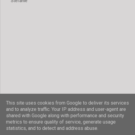
Stefanie
m
e
n
t
a
r
v
e
r
ö
f
f
e
n
t
l
i
c
h
This site uses cookies from Google to deliver its services
e
and to analyze traffic. Your IP address and user-agent are
n
shared with Google along with performance and security
Powered by Blogger
metrics to ensure quality of service, generate usage
statistics, and to detect and address abuse.
© Stefanie Hombach