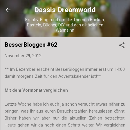
Direkt zum Hauptbereich
Dassis Dreamworld
Kreativ-Blog rund um die Themen Backen,
Basteln, Bücher, DIY und den alltäglichen
Wahnsinn
BesserBloggen #62
November 29, 2012
** Im Dezember erscheint BesserBloggen immer erst um 14:00
damit morgens Zeit für den Adventskalender ist!**
Mit dem Vormonat vergleichen
Letzte Woche habe ich euch ja schon versucht etwas näher zu
bringen, was ihr aus euren Besucherzahlen herauslesen könnt.
Bisher haben wir aber nur die aktuellen Zahlen betrachtet.
Heute gehen wir da noch einen Schritt weiter. Wir vergleichen