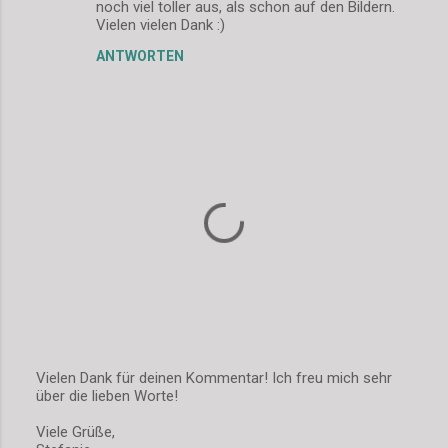
noch viel toller aus, als schon auf den Bildern.
m
Vielen vielen Dank :)
m
ANTWORTEN
e
n
t
a
r
e
Vielen Dank für deinen Kommentar! Ich freu mich sehr
über die lieben Worte!
K
o
Viele Grüße,
m