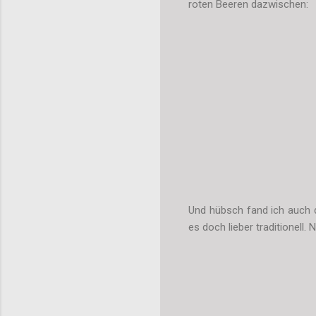
roten Beeren dazwischen:
Und hübsch fand ich auch d
es doch lieber traditionell