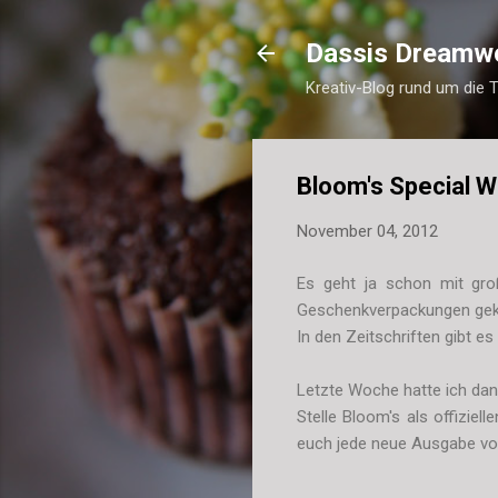
Dassis Dreamw
Kreativ-Blog rund um die 
Bloom's Special 
November 04, 2012
Es geht ja schon mit gro
Geschenkverpackungen geka
In den Zeitschriften gibt e
Letzte Woche hatte ich dan
Stelle Bloom's als offiziel
euch jede neue Ausgabe vor