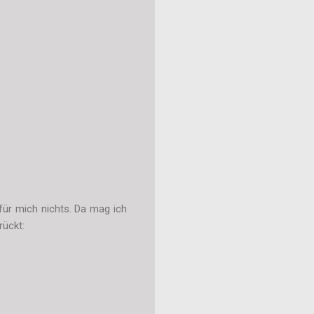
für mich nichts. Da mag ich
rückt: