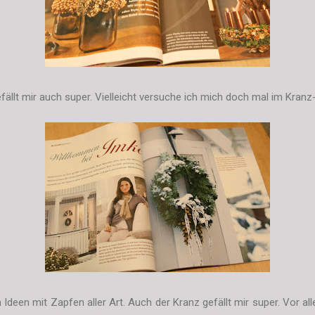
fällt mir auch super. Vielleicht versuche ich mich doch mal im Kranz
h Ideen mit Zapfen aller Art. Auch der Kranz gefällt mir super. Vor a