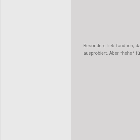
Besonders lieb fand ich, d
ausprobiert. Aber *hehe* fü