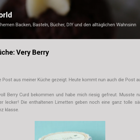
Direkt zum Hauptbereich
orld
Themen Backen, Basteln, Bücher, DIY und den alltäglichen Wahnsinn
üche: Very Berry
e Post aus meiner Küche gezeigt. Heute kommt nun auch die Post aus 
oll Berry Curd bekommen und habe mich riesig gefreut. Musste nat
 lecker! Die enthaltenen Limetten geben noch eine ganz tolle sä
nz klasse.