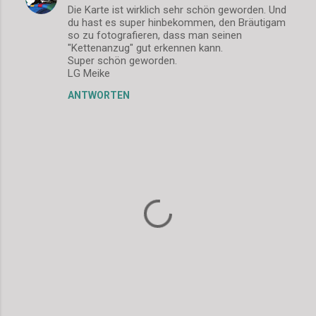
Die Karte ist wirklich sehr schön geworden. Und
o
du hast es super hinbekommen, den Bräutigam
m
so zu fotografieren, dass man seinen
"Kettenanzug" gut erkennen kann.
m
Super schön geworden.
LG Meike
e
n
ANTWORTEN
t
a
r
e