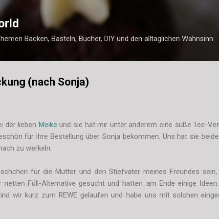
Direkt zum Hauptbereich
orld
Themen Backen, Basteln, Bücher, DIY und den alltäglichen Wahnsinn
ckung (nach Sonja)
ei der lieben
Meike
und sie hat mir unter anderem eine süße Tee-V
eschön für ihre Bestellung über Sonja bekommen. Uns hat sie beide
nach zu werkeln.
äschchen für die Mutter und den Stiefvater meines Freundes sein,
r netten Füll-Alternative gesucht und hatten am Ende einige Ideen
 sind wir kurz zum REWE gelaufen und habe uns mit solchen einged