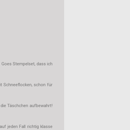
 Goes Stempelset, dass ich
t Schneeflocken, schon für
 die Täschchen aufbewahrt!
f jeden Fall richtig klasse