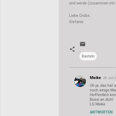
und werde (zusammen mit Mei
Liebe Grüße,
Stefanie
Basteln
Meike
26. Juli
K
Oh ja, das hat 
o
noch einige Ma
m
Hoffentlich kö
Bussi an dich!
m
LG Meike
e
ANTWORTEN