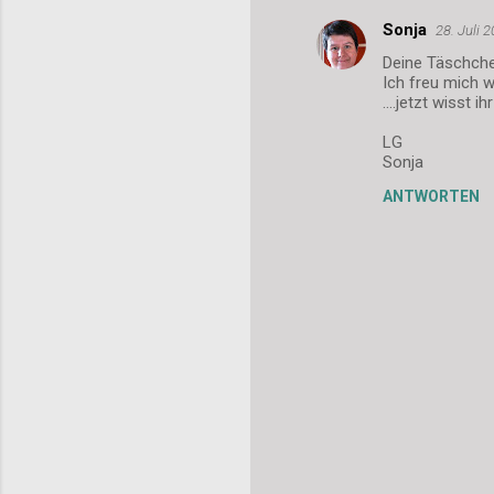
n
Sonja
28. Juli 
t
Deine Täschche
a
Ich freu mich w
r
....jetzt wisst
e
LG
Sonja
ANTWORTEN