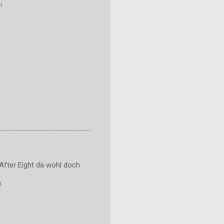
!
After Eight da wohl doch
.