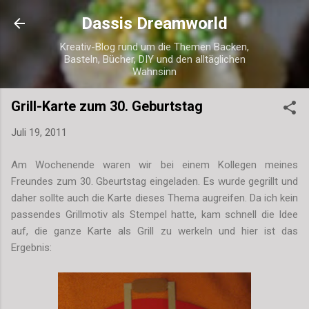
Direkt zum Hauptbereich
Dassis Dreamworld
Kreativ-Blog rund um die Themen Backen,
Basteln, Bücher, DIY und den alltäglichen
Wahnsinn
Grill-Karte zum 30. Geburtstag
Juli 19, 2011
Am Wochenende waren wir bei einem Kollegen meines
Freundes zum 30. Gbeurtstag eingeladen. Es wurde gegrillt und
daher sollte auch die Karte dieses Thema augreifen. Da ich kein
passendes Grillmotiv als Stempel hatte, kam schnell die Idee
auf, die ganze Karte als Grill zu werkeln und hier ist das
Ergebnis: