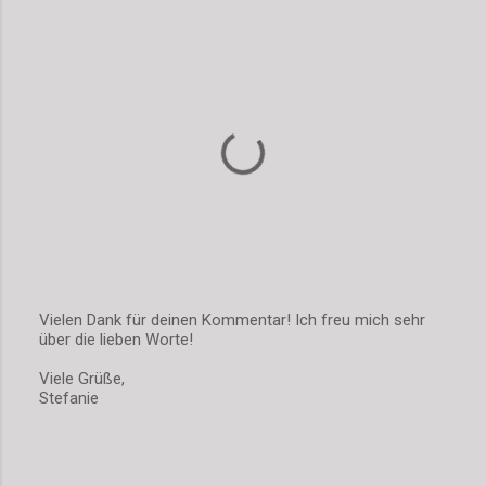
r
e
Vielen Dank für deinen Kommentar! Ich freu mich sehr
über die lieben Worte!
K
o
Viele Grüße,
m
Stefanie
m
e
n
t
a