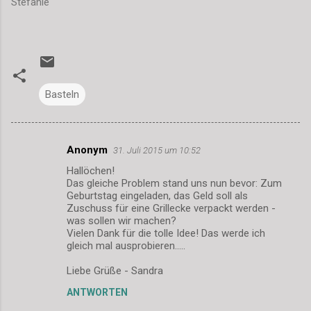
Stefanie
Basteln
Anonym
31. Juli 2015 um 10:52
K
Hallöchen!
o
Das gleiche Problem stand uns nun bevor: Zum
m
Geburtstag eingeladen, das Geld soll als
Zuschuss für eine Grillecke verpackt werden -
m
was sollen wir machen?
Vielen Dank für die tolle Idee! Das werde ich
e
gleich mal ausprobieren.....
n
Liebe Grüße - Sandra
t
a
ANTWORTEN