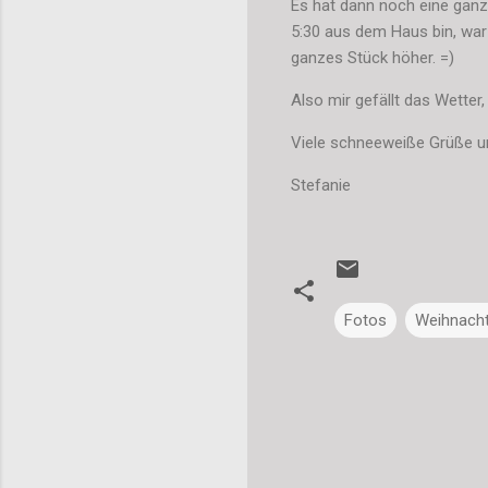
Es hat dann noch eine ganz
5:30 aus dem Haus bin, war 
ganzes Stück höher. =)
Also mir gefällt das Wetter
Viele schneeweiße Grüße un
Stefanie
Fotos
Weihnach
K
o
m
m