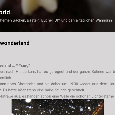
Direkt zum Hauptbereich
orld
Themen Backen, Basteln, Bücher, DIY und den alltäglichen Wahnsinn
erwonderland
rland ... * *sing*
rbeit nach Hause kam, hat es geregnet und der ganze Schnee war b
ntlich.
 dann noch Chorprobe und bin daher um 19:30 wieder aus dem Ha
. Es hatte höchstens eine halbe Stunde geschneit...
tstraße aus, es hängen schon eine Weile die schönen Lichtersterne 