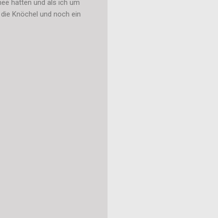
ee hatten und als ich um
 die Knöchel und noch ein
.