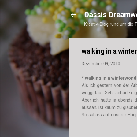
Dassis Dreamw
Kreativ-Blog rund um die 
walking in a wint
Dezember 09, 2010
* walking in a winterwonde
Als ich gestern von der A
weggetaut. Sehr schade eige
Aber ich hatte ja abends
aussah, ist kaum zu glauben
So sah es auf unserer Haup