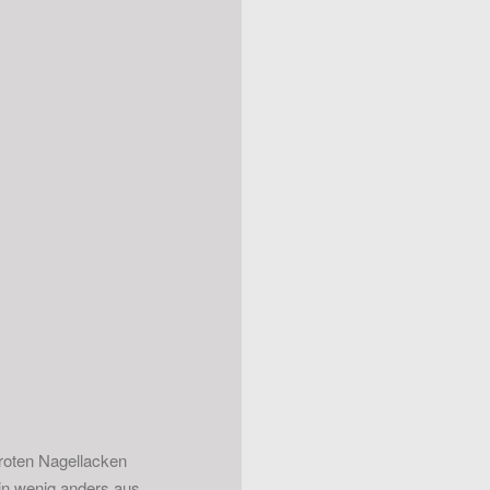
 roten Nagellacken
in wenig anders aus.