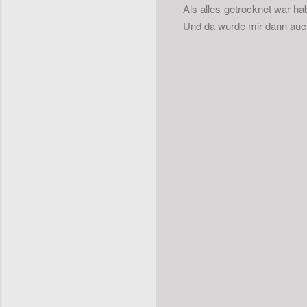
Als alles getrocknet war h
Und da wurde mir dann auch