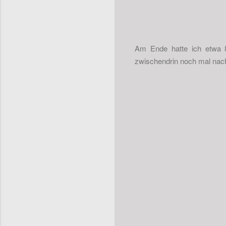
Am Ende hatte ich etwa 8
zwischendrin noch mal nac