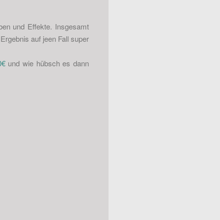
ben und Effekte. Insgesamt
Ergebnis auf jeen Fall super
0€
und wie hübsch es dann