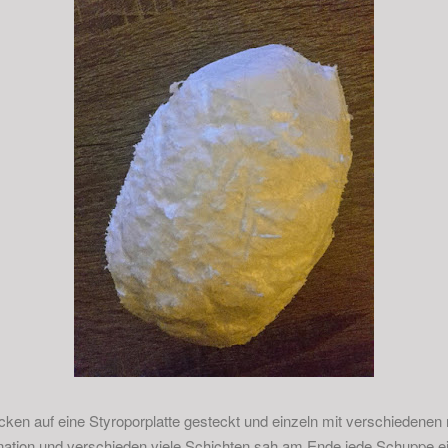
ken auf eine Styroporplatte gesteckt und einzeln mit verschiedenen
ation und verschieden viele Schichten sah am Ende jede Schuppe e