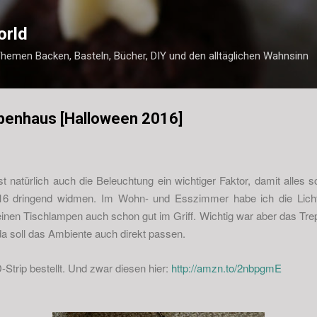
Direkt zum Hauptbereich
orld
Themen Backen, Basteln, Bücher, DIY und den alltäglichen Wahnsinn
penhaus [Halloween 2016]
t natürlich auch die Beleuchtung ein wichtiger Faktor, damit alles 
16 dringend widmen. Im Wohn- und Esszimmer habe ich die Lich
einen Tischlampen auch schon gut im Griff. Wichtig war aber das Tre
a soll das Ambiente auch direkt passen.
Strip bestellt. Und zwar diesen hier:
http://amzn.to/2nbpgmE