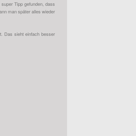
n super Tipp gefunden, dass
kann man später alles wieder
. Das sieht einfach besser