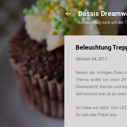
Dassis Dreamw
Kreativ-Blog rund um die 
Beleuchtung Trep
Oktober 04, 2017
Neben der richtigen Deko is
Thema wollte ich mich 20
Deckenlicht, Kerzen und kl
dort kommt man ja an und d
Ich habe mir dafür 10m LED-
So sah das Paket aus: