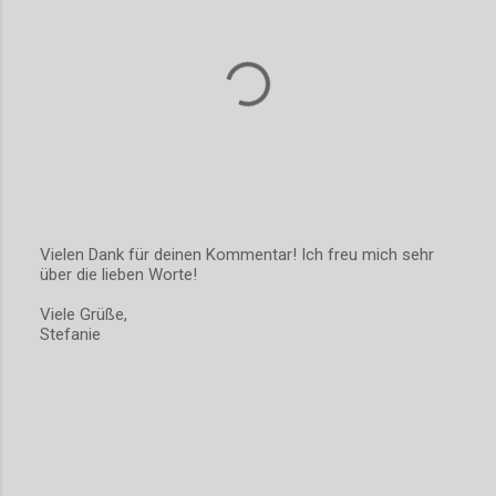
t
a
r
e
Vielen Dank für deinen Kommentar! Ich freu mich sehr
über die lieben Worte!
K
o
Viele Grüße,
m
Stefanie
m
e
n
t
a
r
v
e
r