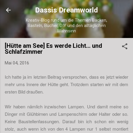
Direkt zum Hauptbereich
Dassis Dreamworld
Kreativ-Blog rund um die Themen Backen,
Basteln, Bücher, DIY und den alltäglichen
Wahnsinn
[Hütte am See] Es werde Licht... und
Schlafzimmer
Mai 04, 2016
Ich hatte ja im letzten Beitrag versprochen, dass es jetzt wieder
mehr ums Innere der Hütte geht. Trotzdem starten wir mit dem
ersten Bild draußen.
Wir haben nämlich inzwischen Lampen. Und damit meine so
Dinger mit Glühbirnen und Lampenschirm oder Halter oder so.
Keine Baustellenfassungen. Darauf bin ich schon ein wenig
stolz, auch wenn ich von den 4 Lampen nur 1 selbst montiert