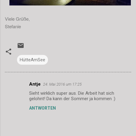
Viele Grüße,
Stefanie
HütteAmSee
Antje
24. Mai 2016 um 17:25
K
Sieht wirklich super aus. Die Arbeit hat sich
o
gelohnt! Da kann der Sommer ja kommen :)
m
ANTWORTEN
m
e
n