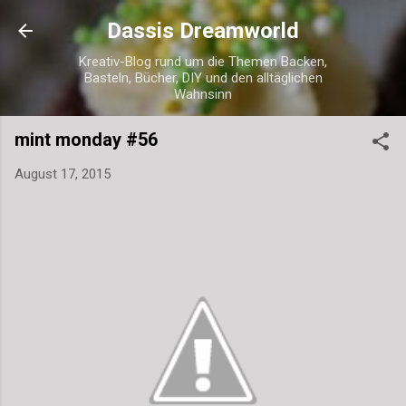
Direkt zum Hauptbereich
Dassis Dreamworld
Kreativ-Blog rund um die Themen Backen,
Basteln, Bücher, DIY und den alltäglichen
Wahnsinn
mint monday #56
August 17, 2015