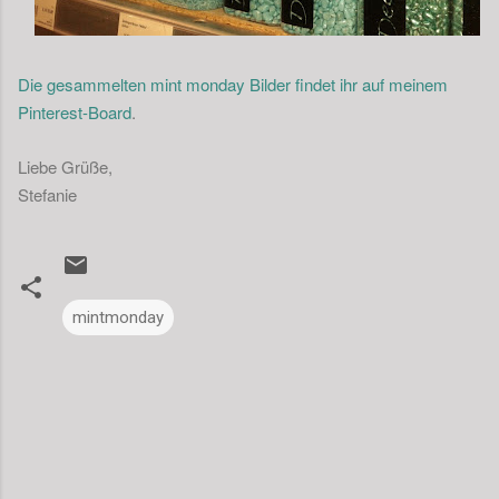
Die gesammelten mint monday Bilder findet ihr auf meinem
Pinterest-Board
.
Liebe Grüße,
Stefanie
mintmonday
K
o
m
m
e