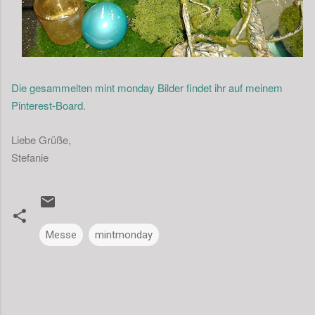
Die gesammelten mint monday Bilder findet ihr auf meinem
Pinterest-Board
.
Liebe Grüße,
Stefanie
Messe
mintmonday
K
o
m