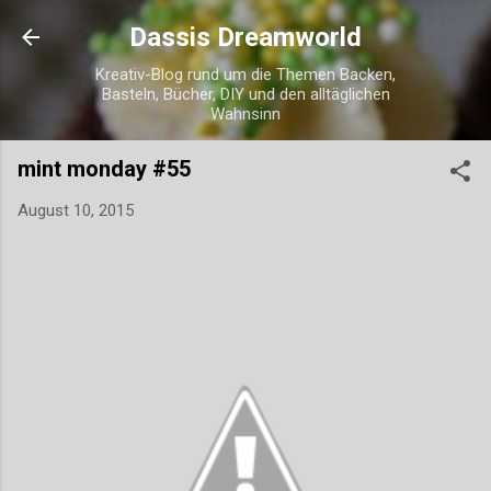
Direkt zum Hauptbereich
Dassis Dreamworld
Kreativ-Blog rund um die Themen Backen,
Basteln, Bücher, DIY und den alltäglichen
Wahnsinn
mint monday #55
August 10, 2015