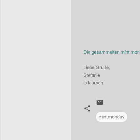
Die gesammelten mint monda
Liebe Grüße,
Stefanie
ib laursen
mintmonday
K