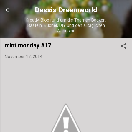
Direkt zum Hauptbereich
Dassis Dreamworld
Kreativ-Blog rund um die Themen Backen,
Basteln, Bücher, DIY und den alltäglichen
Wahnsinn
mint monday #17
November 17, 2014